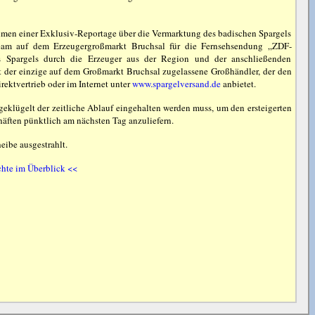
hmen einer Exklusiv-Reportage über die Vermarktung des badischen Spargels
eam auf dem Erzeugergroßmarkt Bruchsal für die Fernsehsendung „ZDF-
s Spargels durch die Erzeuger aus der Region und der anschließenden
t der einzige auf dem Großmarkt Bruchsal zugelassene Großhändler, der den
ektvertrieb oder im Internet unter
www.spargelversand.de
anbietet.
usgeklügelt der zeitliche Ablauf eingehalten werden muss, um den ersteigerten
häften pünktlich am nächsten Tag anzuliefern.
ibe ausgestrahlt.
chte im Überblick <<