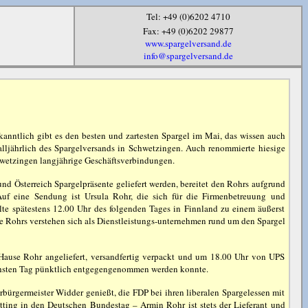
Tel: +49 (0)6202 4710
Fax: +49 (0)6202 29877
www.spargelversand.de
info@spargelversand.de
kanntlich gibt es den besten und zartesten Spargel im Mai, das wissen auch
lljährlich des Spargelversands in Schwetzingen. Auch renommierte hiesige
hwetzingen langjährige Geschäftsverbindungen.
nd Österreich Spargelpräsente geliefert werden, bereitet den Rohrs aufgrund
uf eine Sendung ist Ursula Rohr, die sich für die Firmenbetreuung und
ollte spätestens 12.00 Uhr des folgenden Tages in Finnland zu einem äußerst
ie Rohrs verstehen sich als Dienstleistungs-unternehmen rund um den Spargel
 Hause Rohr angeliefert, versandfertig verpackt und um 18.00 Uhr von UPS
ächsten Tag pünktlich entgegengenommen werden konnte.
bürgermeister Widder genießt, die FDP bei ihren liberalen Spargelessen mit
tting in den Deutschen Bundestag – Armin Rohr ist stets der Lieferant und