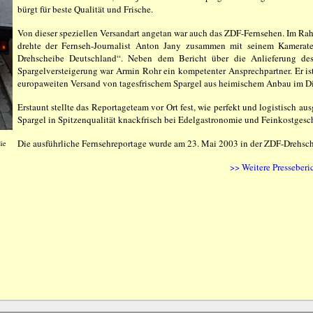
bürgt für beste Qualität und Frische.
Von dieser speziellen Versandart angetan war auch das ZDF-Fernsehen. Im Ra
drehte der Fernseh-Journalist Anton Jany zusammen mit seinem Kamerat
Drehscheibe Deutschland“. Neben dem Bericht über die Anlieferung de
Spargelversteigerung war Armin Rohr ein kompetenter Ansprechpartner. Er is
europaweiten Versand von tagesfrischem Spargel aus heimischem Anbau im Dir
Erstaunt stellte das Reportageteam vor Ort fest, wie perfekt und logistisch a
Spargel in Spitzenqualität knackfrisch bei Edelgastronomie und Feinkostgesc
Die ausführliche Fernsehreportage wurde am 23. Mai 2003 in der ZDF-Drehsche
ie
>> Weitere Presseberi