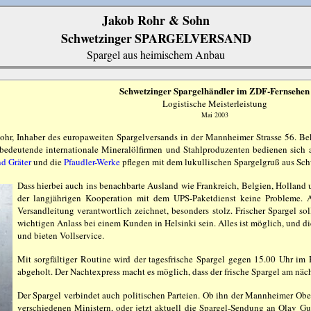
Jakob Rohr & Sohn
Schwetzinger
SPARGELVERSAND
Spargel aus heimischem Anbau
Schwetzinger Spargelhändler im ZDF-Fernsehen
Logistische Meisterleistung
Mai 2003
ohr, Inhaber des europaweiten Spargelversands in der Mannheimer Strasse 56. Be
bedeutende internationale Mineralölfirmen und Stahlproduzenten bedienen sich a
d Gräter
und die
Pfaudler-Werke
pflegen mit dem lukullischen Spargelgruß aus Sc
Dass hierbei auch ins benachbarte Ausland wie Frankreich, Belgien, Holland u
der langjährigen Kooperation mit dem UPS-Paketdienst keine Probleme. A
Versandleitung verantwortlich zeichnet, besonders stolz. Frischer Spargel s
wichtigen Anlass bei einem Kunden in Helsinki sein. Alles ist möglich, und d
und bieten Vollservice.
Mit sorgfältiger Routine wird der tagesfrische Spargel gegen 15.00 Uhr im
abgeholt. Der Nachtexpress macht es möglich, dass der frische Spargel am n
Der Spargel verbindet auch politischen Parteien. Ob ihn der Mannheimer Ober
verschiedenen Ministern, oder jetzt aktuell die Spargel-Sendung an Olav Gu