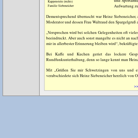
und Sportamte
Kappenstein (rechts)
Aufwartung z
Familie Siebeneicher
Dementsprechend überrascht war Heinz Siebeneicher, a
Moderator und dessen Frau Waltraud den Spargelgruß 
„Versprochen wird bei solchen Gelegenheiten oft viele
beeindruckt. Aber auch sonst mangelte es nicht an na
mir in allerbester Erinnerung bleiben wird“, bekräftigte
Bei Kaffe und Kuchen geriet das lockere Gespr
Rundfunkunterhaltung, denn so lange kennt man Hein
Mit „Grüßen Sie mir Schwetzingen von uns und er f
verabschiedete sich Heinz Siebeneicher herzlich von 
>>