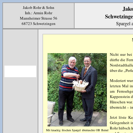
Jakob Rohr & Sohn
Jak
Inh.: Armin Rohr
Schwetzinge
Mannheimer Strasse 56
Spargel 
68723 Schwetzingen
Nicht nur bei
dürfte die Fer
Nordstadthall
über die „Perl
Moderiert wur
letzten Mal i
am Fernsehge
Kappenstein da
Häuschen war.
überreicht – i
Jetzt löste K
Gelegenheit i
Rohr hübsch h
Mit knackig frischen Spargel überraschte OB Bernd