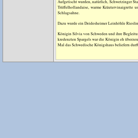
Aufgetischt wurden, natürlich, Schwetzinger St
Trüffelhollandaise, warme Kräutervinaigrette 
Schlagsahne.
Dazu wurde ein Deidesheimer Leinhöhle Rieslin
Königin Silvia von Schweden und ihre Begleitu
kredenzten Spargels war die Königin eh überze
Mal das Schwedische Königshaus beliefern durft