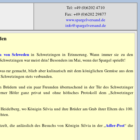
Tel: +49 (0)6202 4710
Fax: +49 (0)6202 29877
www.spargelversand.de
info@spargelversand.de
den
ia von Schweden
in Schwetzingen in Erinnerung. Wann immer sie zu den
Schwetzingen war meist drin! Besonders im Mai, wenn der Spargel sprießt!
was rar gemacht, blieb aber kulinarisch mit dem königlichen Gemüse aus dem
 Schwetzingen stets verbunden.
 Brüdern und ein paar Freunden überraschend in der Tür des Schwetzinger
erner Höfer ganz privat und ohne höfisches Protokoll dem „Schwetzinger
Heidelberg, wo Königin Silvia und ihre Brüder am Grab ihrer Eltern des 100.
chten.
Adler-Post
zelt, die anlässlich des Besuchs von Königin Silvia in der „
“ die