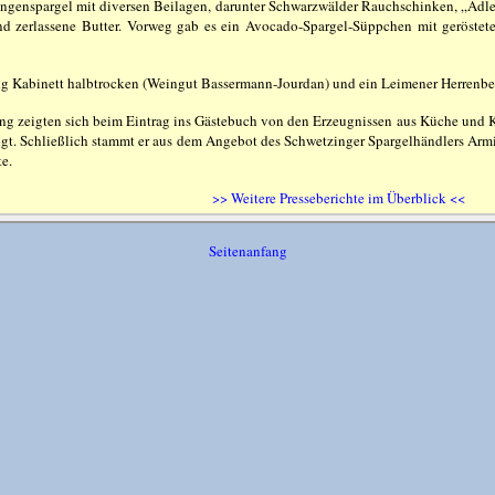
angenspargel mit diversen Beilagen, darunter Schwarzwälder Rauchschinken, „Adler
und zerlassene Butter. Vorweg gab es ein Avocado-Spargel-Süppchen mit geröstet
g Kabinett halbtrocken (Weingut Bassermann-Jourdan) und ein Leimener Herrenbe
ng zeigten sich beim Eintrag ins Gästebuch von den Erzeugnissen aus Küche und K
ugt. Schließlich stammt er aus dem Angebot des Schwetzinger Spargelhändlers Arm
e.
>> Weitere Presseberichte im Überblick <<
Seitenanfang