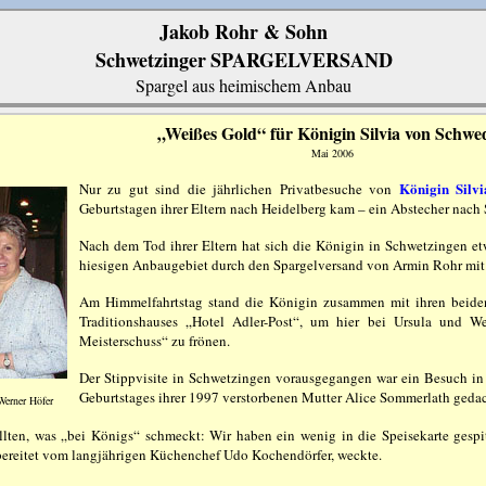
Jakob Rohr & Sohn
Schwetzinger
SPARGELVERSAND
Spargel aus heimischem Anbau
„Weißes Gold“ für Königin Silvia von Schwe
Mai 2006
Königin Silv
Nur zu gut sind die jährlichen Privatbesuche von
Geburtstagen ihrer Eltern nach Heidelberg kam – ein Abstecher nach 
Nach dem Tod ihrer Eltern hat sich die Königin in Schwetzingen et
hiesigen Anbaugebiet durch den Spargelversand von Armin Rohr mit
Am Himmelfahrtstag stand die Königin zusammen mit ihren beiden
Traditionshauses „Hotel Adler-Post“, um hier bei Ursula und W
Meisterschuss“ zu frönen.
Der Stippvisite in Schwetzingen vorausgegangen war ein Besuch in 
Geburtstages ihrer 1997 verstorbenen Mutter Alice Sommerlath geda
erner Höfer
llten, was „bei Königs“ schmeckt: Wir haben ein wenig in die Speisekarte gespit
ubereitet vom langjährigen Küchenchef Udo Kochendörfer, weckte.